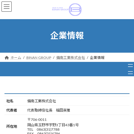
コ
ナ
ン
ビ
テ
ゲ
ン
ー
ツ
シ
企業情報
へ
ョ
ス
ン
キ
に
ッ
移
ホーム
BINAN GROUP
備南工業株式会社
企業情報
プ
動
社名
備南工業株式会社
代表者
代表取締役社長 福田英雅
〒706-0011
岡山県玉野市宇野3丁目43番1号
所在地
TEL 0863(31)7788
FAX 0863(31)4796