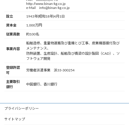
http://www.binan-kg.co.jp
e-Mail info@binan-kg.co.jp
設立
1943年(昭和18年)4月1日
資本金
1,000万円
従業員数
約100名
船舶造修、重量物運搬及び重機とび工事、産業機器据付及び
メンテナンス、
事業内容
防熱装置、生産設計、船舶及び橋梁の設計製図（CAD）、ソ
フトウェア開発
登録許認
労働者派遣事業 派33-300254
可
主要取引
中国銀行、香川銀行
銀行
プライバシーポリシー
サイトマップ