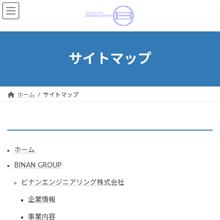
コ
ナ
ン
ビ
テ
ゲ
ン
ー
ツ
シ
サイトマップ
へ
ョ
ス
ン
キ
に
ッ
移
ホーム
サイトマップ
プ
動
ホーム
BINAN GROUP
ビナンエンジニアリング株式会社
企業情報
事業内容