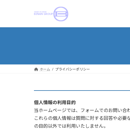
コ
ナ
ン
ビ
テ
ゲ
ン
ー
ツ
シ
へ
ョ
ス
ン
キ
に
ッ
移
プ
動
ホーム
プライバシーポリシー
個人情報の利用目的
当ホームページでは、フォームでのお問い合
これらの個人情報は質問に対する回答や必要
の目的以外では利用いたしません。