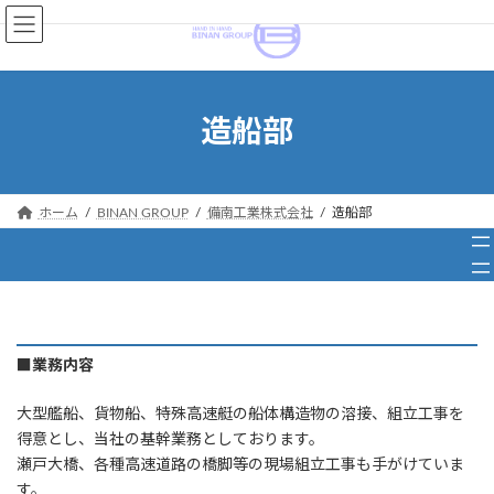
コ
ナ
ン
ビ
テ
ゲ
ン
ー
ツ
シ
造船部
へ
ョ
ス
ン
キ
に
ッ
移
ホーム
BINAN GROUP
備南工業株式会社
造船部
プ
動
■業務内容
大型艦船、貨物船、特殊高速艇の船体構造物の溶接、組立工事を
得意とし、当社の基幹業務としております。
瀬戸大橋、各種高速道路の橋脚等の現場組立工事も手がけていま
す。