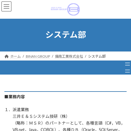
コ
ナ
ン
ビ
テ
ゲ
ン
ー
ツ
シ
システム部
へ
ョ
ス
ン
キ
に
ッ
移
ホーム
BINAN GROUP
備南工業株式会社
システム部
プ
動
■業務内容
１．
派遣業務
三井Ｅ＆Ｓシステム技研（株）
（略称：ＭＳＲ）のパートナーとして、各種言語（C#，VB，
VB.net，Java，COBOL）、
各種ＤＢ（Oracle，SQLServer，