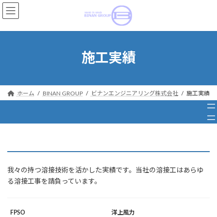
コ
ナ
ン
ビ
テ
ゲ
ン
ー
ツ
シ
施工実績
へ
ョ
ス
ン
キ
に
ッ
移
ホーム
BINAN GROUP
ビナンエンジニアリング株式会社
施工実績
プ
動
我々の持つ溶接技術を活かした実績です。当社の溶接工はあらゆ
る溶接工事を請負っています。
FPSO
洋上風力