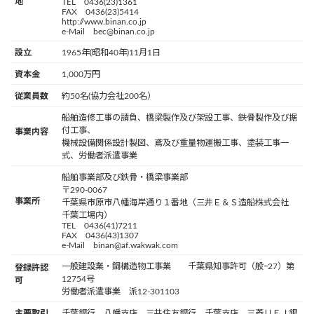
地
TEL 0436(23)1361
FAX 0436(23)5414
http://www.binan.co.jp
e-Mail bec@binan.co.jp
設立
1965年(昭和40年)11月1日
資本金
1,000万円
従業員数
約50名(協力会社200名）
船舶造修工事の請負、橋梁製作及び架設工事、鉄骨製作及び据
付工事、
事業内容
機械設備関係設計製図、鳶及び重量物運搬工事、塗装工事一
式、労働者派遣事業
船舶事業部及び鉄骨・橋梁事業部
〒290-0067
事業所
千葉県市原市八幡海岸通り１番地（三井Ｅ＆Ｓ造船株式会社
千葉工場内）
TEL 0436(41)7211
FAX 0436(43)1307
e-Mail binan@af.wakwak.com
一般建設業・鋼構造物工事業 千葉県知事許可（般ｰ27）第
登録許認
12754号
可
労働者派遣事業 派12-301103
主要取引
千葉銀行 八幡支店、三井住友銀行 千葉支店、三菱ＵＦＪ銀