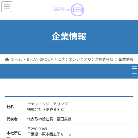
コ
ナ
ン
ビ
テ
ゲ
ン
ー
ツ
シ
企業情報
へ
ョ
ス
ン
キ
に
ッ
移
ホーム
BINAN GROUP
ビナンエンジニアリング株式会社
企業情報
プ
動
ビナンエンジニアリング
社名
株式会社（略称ＢＥＣ）
代表者
代表取締役社長 福田英雅
〒290-0065
本社所在
千葉県市原市西五所８－６