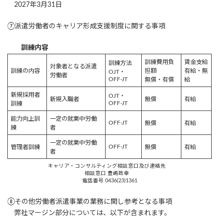
2027年3月31日
⑦
派遣労働者のキャリア形成支援制度に関する事項
訓練内容
訓練費用負
賃金支給
訓練方法
対象者となる派遣
訓練の内容
担額
有給・無
OJT・
労働者
OFF-JT
無償・有償
給
新規採用者
OJT・
新規入職者
無償
有給
OFF-JT
訓練
能力向上訓
一定の就業中労働
OFF-JT
無償
有給
練
者
一定の就業中労働
OFF-JT
管理者訓練
無償
有給
者
キャリア・コンサルティング相談窓口及び連絡先
相談窓口 豊嶋政幸
電話番号 0436(23)1361
⑧
その他労働者派遣事業の業務に関し参考となる事項
弊社マージン部分については、以下が含まれます。