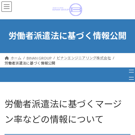
コ
ナ
ン
ビ
テ
ゲ
ン
ー
ツ
シ
労働者派遣法に基づく情報公開
へ
ョ
ス
ン
キ
に
ッ
移
ホーム
BINAN GROUP
ビナンエンジニアリング株式会社
プ
動
労働者派遣法に基づく情報公開
労働者派遣法に基づくマージ
ン率などの情報について