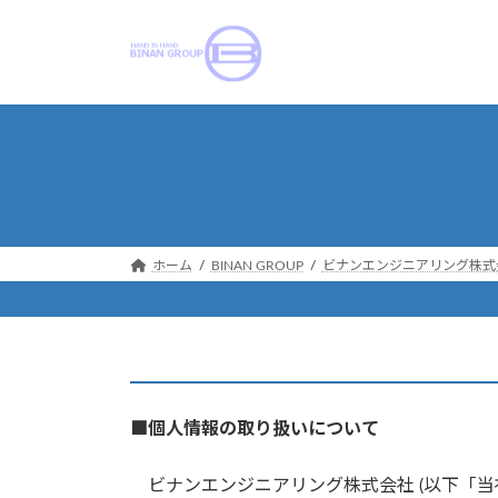
コ
ナ
ン
ビ
テ
ゲ
ン
ー
ツ
シ
へ
ョ
ス
ン
キ
に
ッ
移
プ
動
ホーム
BINAN GROUP
ビナンエンジニアリング株式
■個人情報の取り扱いについて
ビナンエンジニアリング株式会社 (以下「